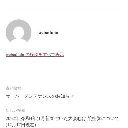
webadmin
webadmin の投稿をすべて表示
投
古い投稿
サーバーメンテナンスのお知らせ
稿
ナ
新しい投稿
ビ
2022年(令和4年)1月新春ごいた大会むけ 航空券について
ゲ
(12月17日現在)