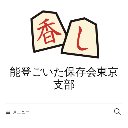
コ
ン
テ
ン
ツ
へ
ス
キ
ッ
能登ごいた保存会東京
プ
支部
検
索:
メニュー