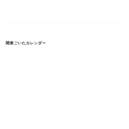
ー
シ
ョ
ン
関東ごいたカレンダー