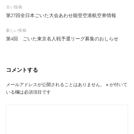
投
古い投稿
第27回全日本ごいた大会あわせ能登空港航空券情報
稿
ナ
新しい投稿
ビ
第4回 ごいた東京名人戦予選リーグ募集のおしらせ
ゲ
ー
シ
コメントする
ョ
ン
メールアドレスが公開されることはありません。
※
が付いて
いる欄は必須項目です