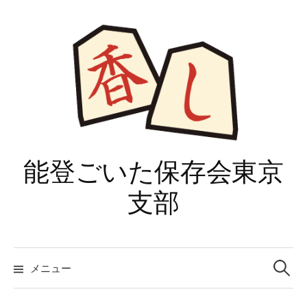
コ
ン
テ
ン
ツ
へ
ス
キ
ッ
能登ごいた保存会東京
プ
支部
検
索:
メニュー