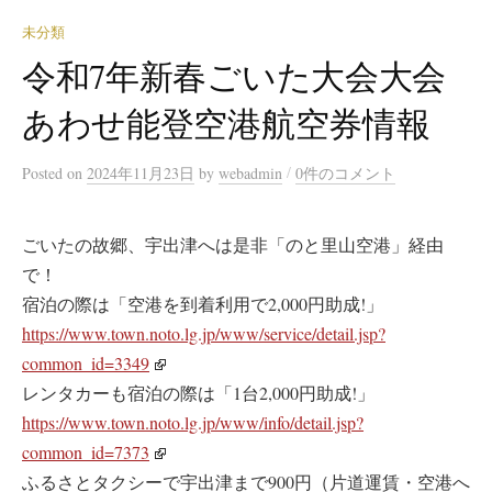
未分類
令和7年新春ごいた大会大会
あわせ能登空港航空券情報
/
Posted
on
2024年11月23日
by
webadmin
0件のコメント
ごいたの故郷、宇出津へは是非「のと里山空港」経由
で！
宿泊の際は「空港を到着利用で2,000円助成!」
https://www.town.noto.lg.jp/www/service/detail.jsp?
common_id=3349
レンタカーも宿泊の際は「1台2,000円助成!」
https://www.town.noto.lg.jp/www/info/detail.jsp?
common_id=7373
ふるさとタクシーで宇出津まで900円（片道運賃・空港へ