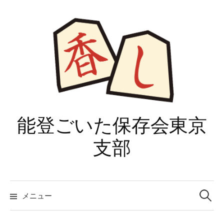
コ
ン
テ
ン
ツ
へ
ス
キ
ッ
能登ごいた保存会東京
プ
支部
検
索:
メニュー