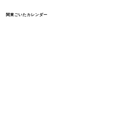
ー
シ
関東ごいたカレンダー
ョ
ン