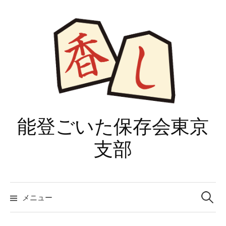
コ
ン
テ
ン
ツ
へ
ス
キ
ッ
能登ごいた保存会東京
プ
支部
検
索:
メニュー