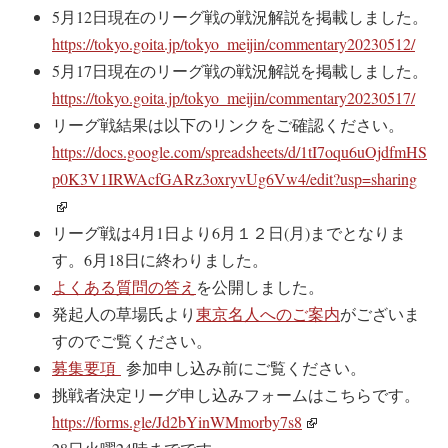
5月12日現在のリーグ戦の戦況解説を掲載しました。
https://tokyo.goita.jp/tokyo_meijin/commentary20230512/
5月17日現在のリーグ戦の戦況解説を掲載しました。
https://tokyo.goita.jp/tokyo_meijin/commentary20230517/
リーグ戦結果は以下のリンクをご確認ください。
https://docs.google.com/spreadsheets/d/1tI7oqu6uOjdfmHS
p0K3V1IRWAcfGARz3oxryvUg6Vw4/edit?usp=sharing
リーグ戦は
4月1日より6月１２日(月)までとなりま
す。
6月18日に終わりました。
よくある質問の答え
を公開しました。
発起人の草場氏より
東京名人へのご案内
がございま
すのでご覧ください。
募集要項
参加申し込み前にご覧ください。
挑戦者決定リーグ申し込みフォームはこちらです。
https://forms.gle/Jd2bYinWMmorby7s8