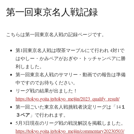
第一回東京名人戦記録
こちらは第一回東京名人戦の記録ページです。
第1回東京名人戦は喫茶マーブルにて行われ 4対1で
はやしー・かみペアがおぎや・トッチャンペアに勝
利しました。
第一回東京名人戦のサマリー・動画での報告は準備
中ですのでお待ちください。
リーグ戦の結果が出ました！
https://tokyo.goita.jp/tokyo_meijin/2023_qualify_result/
１
第一回ごいた東京名人戦挑戦者決定リーグは「
14
３ペア
」で行われます。
5月3日現在のリーグ戦の戦況解説を掲載しました。
https://tokyo.goita.jp/tokyo_meijin/commentary20230503/