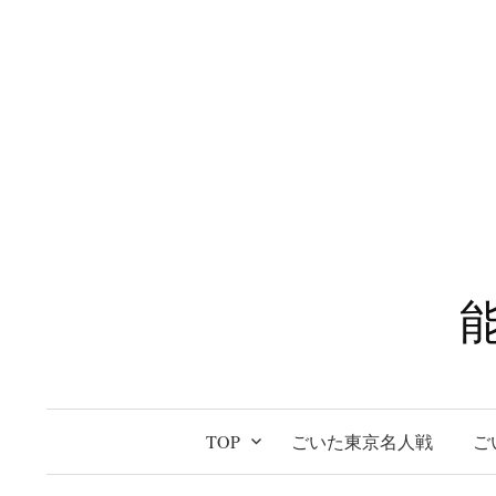
コ
ン
テ
ン
ツ
へ
ス
キ
ッ
プ
TOP
ごいた東京名人戦
ご