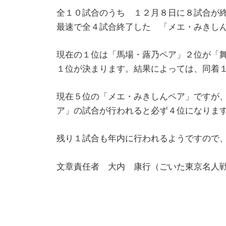
全１０試合のうち １２月８日に８試合が
最速で全４試合終了した 「メエ・みきし
現在の１位は「馬場・蕗乃ペア」２位が「舞
１位が決まります。結果によっては、同着
現在５位の「メエ・みきしんペア」ですが、
ア」の試合が行われると必ず４位になりま
残り１試合も年内に行われるようですので
文章責任者 大内 康行（ごいた東京名人