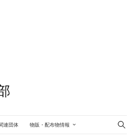
部
検
索:
関連団体
物販・配布物情報